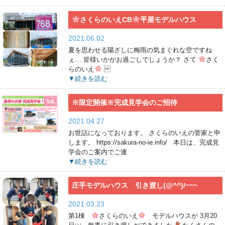
さくらのいえCB
平屋モデルハウス
2021.06.02
夏を思わせる陽ざしに梅雨の気まぐれな空ですね
ぇ… 皆様いかがお過ごしでしょうか？ さて
さく
らのいえ

▼続きを読む
※限定開催※完成見学会のご招待
2021.04.27
お世話になっております。 さくらのいえの菅家と申
します。 https://sakura-no-ie.info/ 本日は、完成見
学会のご案内でご連
▼続きを読む
庄手モデルハウス 引き渡し(@^^)/~~~
2021.03.23
第1棟
さくらのいえ
モデルハウスが 3月20