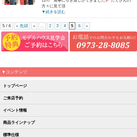
日㈯ 無事に引き渡しができました
たくさんの
方々に見て頂
▼続きを読む
5 / 6
« 先頭
«
...
2
3
4
5
6
»
▼コンテンツ
トップページ
ご来店予約
イベント情報
商品ラインナップ
標準仕様