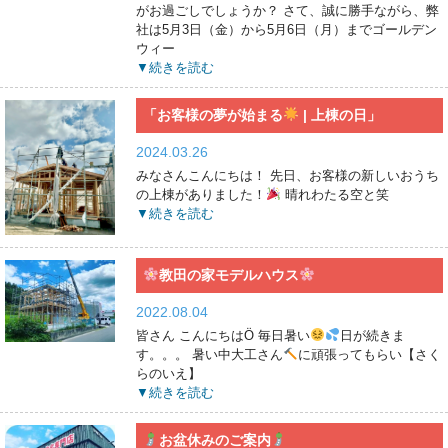
がお過ごしでしょうか？ さて、誠に勝手ながら、弊
社は5月3日（金）から5月6日（月）までゴールデン
ウィー
▼続きを読む
「お客様の夢が始まる
| 上棟の日」
2024.03.26
みなさんこんにちは！ 先日、お客様の新しいおうち
の上棟がありました！
晴れわたる空と笑
▼続きを読む
教田の家モデルハウス
2022.08.04
皆さん こんにちはÖ 毎日暑い
日が続きま
す。。。 暑い中大工さん
に頑張ってもらい【さく
らのいえ】
▼続きを読む
お盆休みのご案内