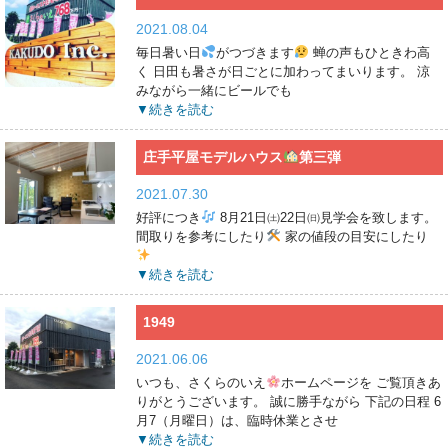
2021.08.04
毎日暑い日
がつづきます
蝉の声もひときわ高
く 日田も暑さが日ごとに加わってまいります。 涼
みながら一緒にビールでも
▼続きを読む
庄手平屋モデルハウス
第三弾
2021.07.30
好評につき
8月21日㈯22日㈰見学会を致します。
間取りを参考にしたり
家の値段の目安にしたり
▼続きを読む
1949
2021.06.06
いつも、さくらのいえ
ホームページを ご覧頂きあ
りがとうございます。 誠に勝手ながら 下記の日程 6
月7（月曜日）は、臨時休業とさせ
▼続きを読む